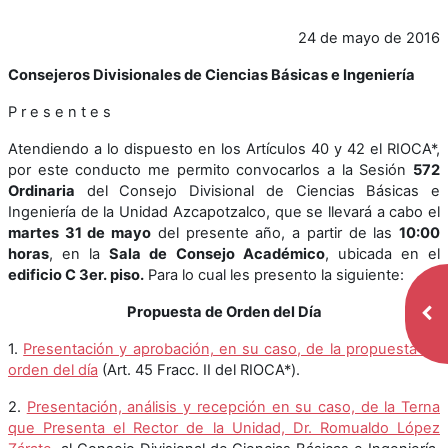
24 de mayo de 2016
Consejeros Divisionales de Ciencias Básicas e Ingeniería
P r e s e n t e s
Atendiendo a lo dispuesto en los Artículos 40 y 42 el RIOCA*,
por este conducto me permito convocarlos a la Sesión
572
Ordinaria
del Consejo Divisional de Ciencias Básicas e
Ingeniería de la Unidad Azcapotzalco, que se llevará a cabo el
martes 31 de mayo
del presente año, a partir de las
10:00
horas
, en la
Sala de Consejo Académico
, ubicada en el
edificio C 3er. piso.
Para lo cual les presento la siguiente:
Propuesta de Orden del Día
Abr
1.
Presentación y aprobación, en su caso, de la propuesta de
orden del día
(Art. 45 Fracc. II del RIOCA*).
2.
Presentación, análisis y recepción en su caso, de la Terna
que Presenta el Rector de la Unidad, Dr. Romualdo López