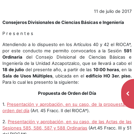
11 de julio de 2017
Consejeros Divisionales de Ciencias Básicas e Ingeniería
P r e s e n t e s
Atendiendo a lo dispuesto en los Artículos 40 y 42 el RIOCA*,
por este conducto me permito convocarlos a la Sesión
591
Ordinaria
del Consejo Divisional de Ciencias Básicas e
Ingeniería de la Unidad Azcapotzalco, que se llevará a cabo el
18 de julio
del presente año, a partir de las
10:00 horas
, en la
Sala de Usos Múltiples
, ubicada en el
edificio HO 3er. piso.
Para lo cual les presento la siguiente:
Propuesta de Orden del Día
Abr
1.
Presentación y aprobación, en su caso, de la propuesta de
orden del día
(Art. 45 Fracc. II del RIOCA*).
2.
Presentación y aprobación, en su caso, de las Actas de las
Sesiones 585, 586, 587 y 588 Ordinarias
(Art.45 Fracc. III y 51