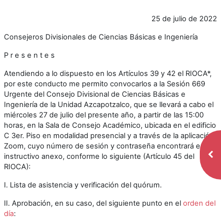
25 de julio de 2022
Consejeros Divisionales de Ciencias Básicas e Ingeniería
P r e s e n t e s
Atendiendo a lo dispuesto en los Artículos 39 y 42 el RIOCA*,
por este conducto me permito convocarlos a la Sesión 669
Urgente del Consejo Divisional de Ciencias Básicas e
Ingeniería de la Unidad Azcapotzalco, que se llevará a cabo el
miércoles 27 de julio del presente año, a partir de las 15:00
horas, en la Sala de Consejo Académico, ubicada en el edificio
C 3er. Piso en modalidad presencial y a través de la aplicación
Zoom, cuyo número de sesión y contraseña encontrará en el
Abr
instructivo anexo, conforme lo siguiente (Artículo 45 del
RIOCA):
I. Lista de asistencia y verificación del quórum.
II. Aprobación, en su caso, del siguiente punto en el
orden del
día
: