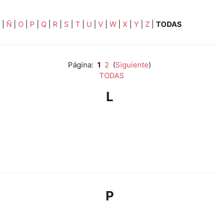
|
Ñ
|
O
|
P
|
Q
|
R
|
S
|
T
|
U
|
V
|
W
|
X
|
Y
|
Z
|
TODAS
Página:
1
2
(
Siguiente
)
TODAS
L
P