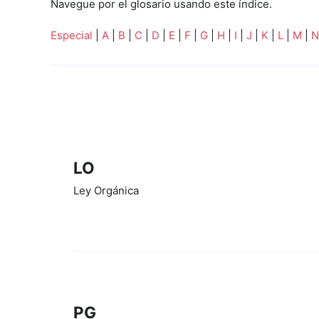
Navegue por el glosario usando este índice.
Especial
|
A
|
B
|
C
|
D
|
E
|
F
|
G
|
H
|
I
|
J
|
K
|
L
|
M
|
N
LO
Ley Orgánica
PG