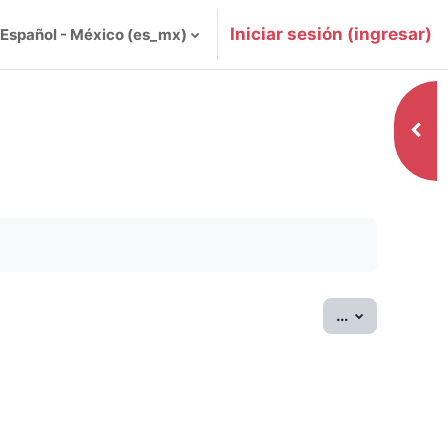
Iniciar sesión (ingresar)
Español - México ‎(es_mx)‎
Abrir
Exportar ent
...